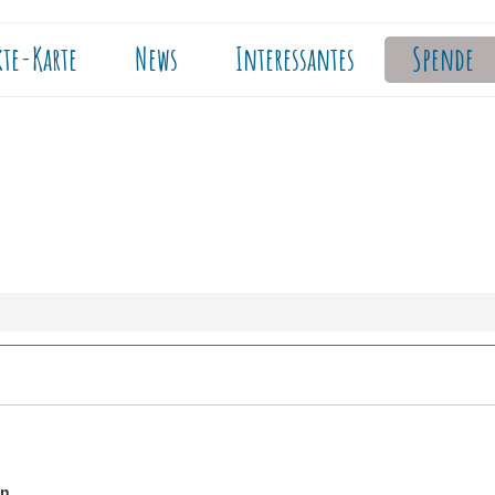
kte-Karte
News
Interessantes
Spende
en